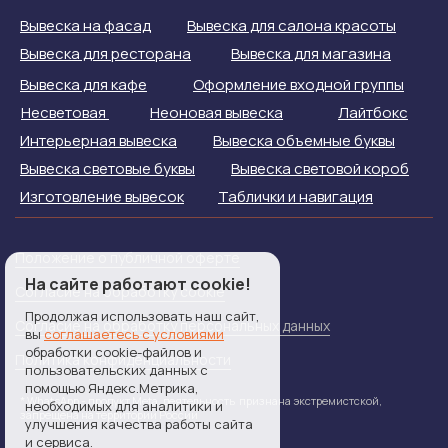
Вывеска на фасад
Вывеска для салона красоты
Вывеска для ресторана
Вывеска для магазина
Вывеска для кафе
Оформление входной группы
Несветовая
Неоновая вывеска
Лайтбокс
Интерьерная вывеска
Вывеска объемные буквы
Вывеска световые буквы
Вывеска световой короб
Изготовление вывесок
Таблички и навигация
Положение о публичной оферте
На сайте работают cookie!
Согласие на обработку cookie
Продолжая использовать наш сайт,
Согласие на обработку персональных данных
вы
соглашаетесь с условиями
обработки cookie-файлов и
Политика конфиденциальности
пользовательских данных с
помощью Яндекс.Метрика,
* WhatsApp - продукт Meta, деятельность признана экстремистской,
необходимых для аналитики и
запрещена на территории России
улучшения качества работы сайта
и сервиса.