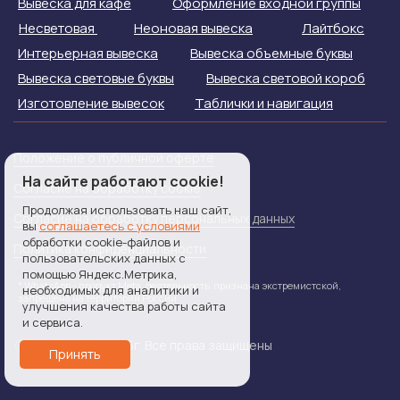
Вывеска для кафе
Оформление входной группы
Несветовая
Неоновая вывеска
Лайтбокс
Интерьерная вывеска
Вывеска объемные буквы
Вывеска световые буквы
Вывеска световой короб
Изготовление вывесок
Таблички и навигация
Положение о публичной оферте
На сайте работают cookie!
Согласие на обработку cookie
Продолжая использовать наш сайт,
Согласие на обработку персональных данных
вы
соглашаетесь с условиями
обработки cookie-файлов и
Политика конфиденциальности
пользовательских данных с
помощью Яндекс.Метрика,
* WhatsApp - продукт Meta, деятельность признана экстремистской,
необходимых для аналитики и
запрещена на территории России
улучшения качества работы сайта
и сервиса.
РПК "Фриз" 2025г. Все права защищены
Принять