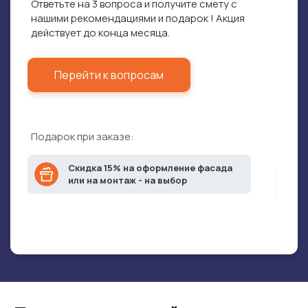
Ответьте на 3 вопроса и получите смету с
Кв
нашими рекомендациями и подарок ! Акция
Пр
действует до конца месяца.
Фи
По
Перейти к вопросам
Подарок при заказе:
Скидка 15% на оформление фасада
или на монтаж - на выбор