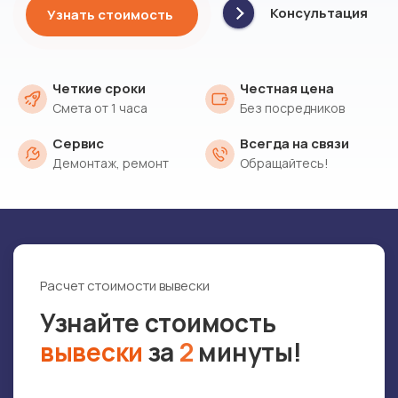
Консультация
Узнать стоимость
Четкие сроки
Честная цена
Смета от 1 часа
Без посредников
Сервис
Всегда на связи
Демонтаж, ремонт
Обращайтесь!
Расчет стоимости вывески
1 воп
Узнайте стоимость
Ка
вывески
за
2
минуты!
кр
Кр